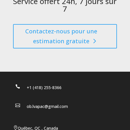
Service offert 24h, 7 jours sur
7
Contactez-nous pour une
estimation gratuite

+1 (418) 255-8366

ob.lvapac@gmail.com

Québec, QC , Canada