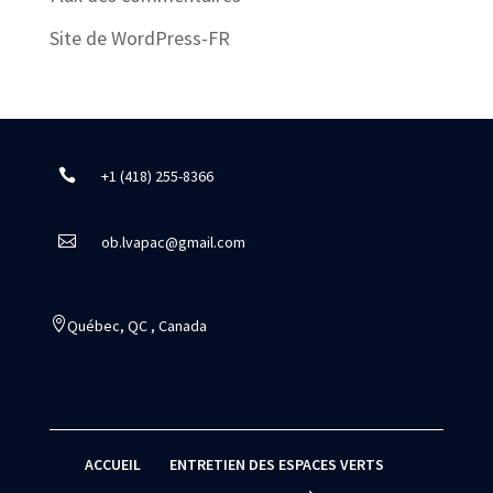
Site de WordPress-FR

+1 (418) 255-8366

ob.lvapac@gmail.com

Québec, QC , Canada
ACCUEIL
ENTRETIEN DES ESPACES VERTS